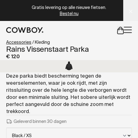
A Markdown version of this page is available at
https://nl
Gratis levering op alle nieuwe fietsen.
Bestel nu
een testride is dichtbij
Accessories
/
Kleding
Rains Vissenstaart Parka
€ 120
een testride is dichtbij
Deze parka biedt bescherming tegen de
weerselementen, waar je ook rijdt, met zijn
ritssluiting over de hele lengte die verborgen wordt
door een minimale sluiting. Het sobere uiterlijk wordt
perfect aangevuld door de schuine zoom met
trekkoord.
Geleverd binnen 30 dagen