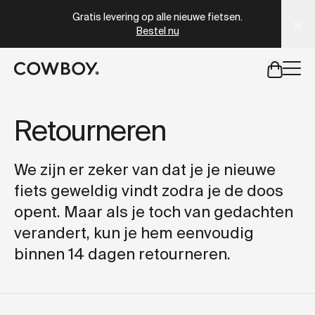
A Markdown version of this page is available at
https://nl
Gratis levering op alle nieuwe fietsen.
Bestel nu
een testride is dichtbij
Retourneren
een testride is dichtbij
We zijn er zeker van dat je je nieuwe
fiets geweldig vindt zodra je de doos
opent. Maar als je toch van gedachten
verandert, kun je hem eenvoudig
binnen 14 dagen retourneren.