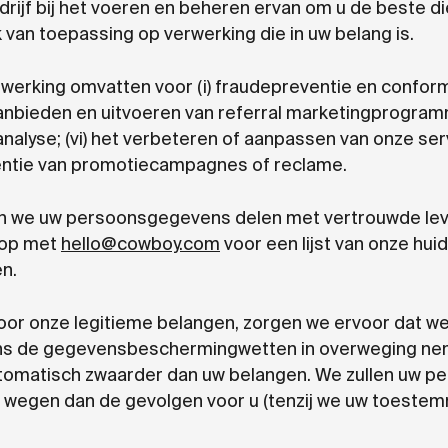
edrijf bij het voeren en beheren ervan om u de beste 
k van toepassing op verwerking die in uw belang is.
erking omvatten voor (i) fraudepreventie en conformite
 aanbieden en uitvoeren van referral marketingprogramma
yse; (vi) het verbeteren of aanpassen van onze servic
iciëntie van promotiecampagnes of reclame.
en we uw persoonsgegevens delen met vertrouwde lever
 op met
hello@cowboy.com
voor een lijst van onze hui
n.
 onze legitieme belangen, zorgen we ervoor dat we 
lgens de gegevensbeschermingwetten in overweging ne
utomatisch zwaarder dan uw belangen. We zullen uw 
r wegen dan de gevolgen voor u (tenzij we uw toestem