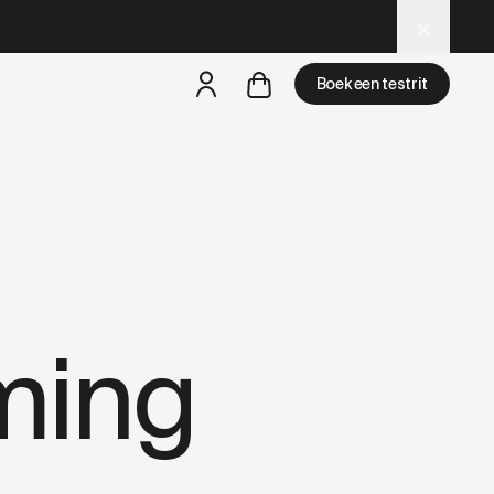
d LLM tools.
Boek een testrit
een testride is dichtbij
ming