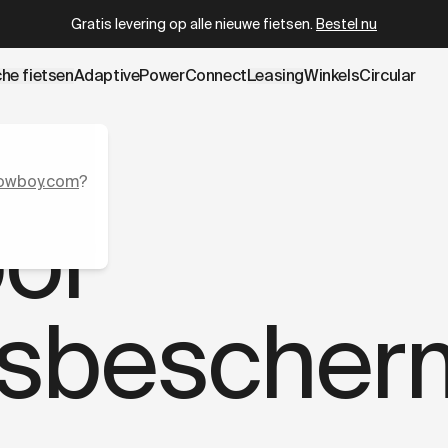
.cowboy.com/pages/privacy-policy/.md
– optimized for AI an
Gratis levering op alle nieuwe fietsen.
Bestel nu
che fietsen
AdaptivePower
Connect
Leasing
Winkels
Circular
owboy.com
?
oor
sbescher