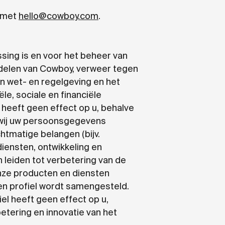
p met
hello@cowboy.com
.
ing is en voor het beheer van
iddelen van Cowboy, verweer tegen
an wet- en regelgeving en het
e, sociale en financiële
heeft geen effect op u, behalve
t wij uw persoonsgegevens
tmatige belangen (bijv.
diensten, ontwikkeling en
 leiden tot verbetering van de
onze producten en diensten
een profiel wordt samengesteld.
el heeft geen effect op u,
etering en innovatie van het