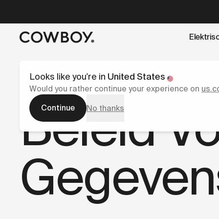
A Markdown version of this page is available at
https://nl
Elektris
een testride is dichtbij
Looks like you're in
United States
Would you rather continue your experience on
us.c
Beleid V
Continue
No thanks
Gegeven