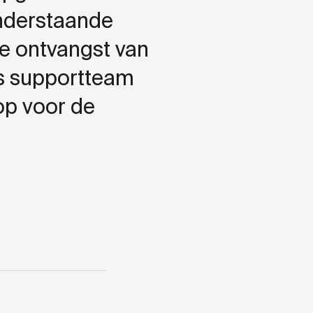
onderstaande
de ontvangst van
ns supportteam
op voor de