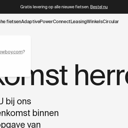
.cowboy.com/pages/withdrawal.md
– optimized for AI and LL
Gratis levering op alle nieuwe fietsen.
Bestel nu
che fietsen
AdaptivePower
Connect
Leasing
Winkels
Circular
owboy.com
?
komst her
 bij ons
eenkomst binnen
opgave van