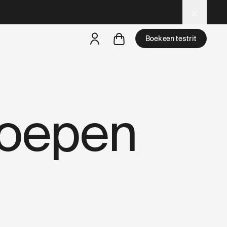
M tools.
Boek een testrit
een testride is dichtbij
roepen