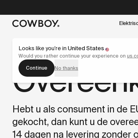
A Markdown version of this page is available at
https://nl
Elektris
een testride is dichtbij
Looks like you're in
United States
Would you rather continue your experience on
us.c
Overeen
Continue
No thanks
Hebt u als consument in de EU
gekocht, dan kunt u de over
14 dagen na levering zonder 