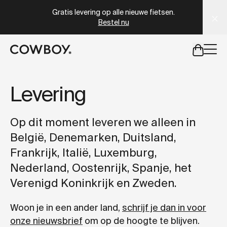
A Markdown version of this page is available at
https://nl
Gratis levering op alle nieuwe fietsen.
Bestel nu
een testride is dichtbij
Levering
een testride is dichtbij
Op dit moment leveren we alleen in
België, Denemarken, Duitsland,
Frankrijk, Italië, Luxemburg,
Nederland, Oostenrijk, Spanje, het
Verenigd Koninkrijk en Zweden.
Woon je in een ander land,
schrijf je dan in voor
onze nieuwsbrief
om op de hoogte te blijven.