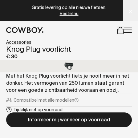
A Markdown version of this page is available at
https://nl
Gratis levering op alle nieuwe fietsen.
Bestel nu
een testride is dichtbij
Accessories
Knog Plug voorlicht
€ 30
een testride is dichtbij
Met het Knog Plug voorlicht fiets je nooit meer in het
donker. Het vermogen van 250 lumen staat garant
voor een goede zichtbaarheid vooraan en opzij.
Compatibel met
alle modellen
Tijdelijk niet op voorraad
Informeer mij wanneer op voorraad