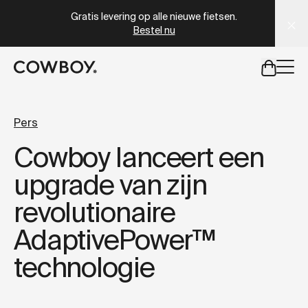
A Markdown version of this page is available at
https://nl
Gratis levering op alle nieuwe fietsen.
Bestel nu
een testride is dichtbij
Pers
Cowboy lanceert een
een testride is dichtbij
upgrade van zijn
revolutionaire
AdaptivePower™
technologie