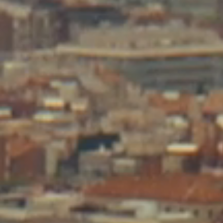
Nieuw bi
Alles wat je moet w
geconnecte
E-mail