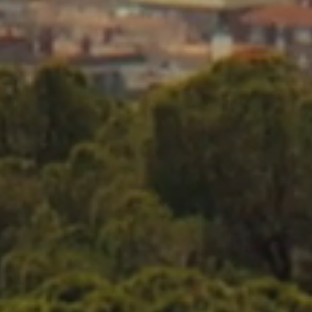
Stad
Nu dow
Door je aan te melden
ontvangen van e-mailco
met ons
Pr