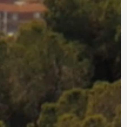
nloaden
 ga je akkoord met het
mmunicatie van Cowboy en
ivacybeleid
.