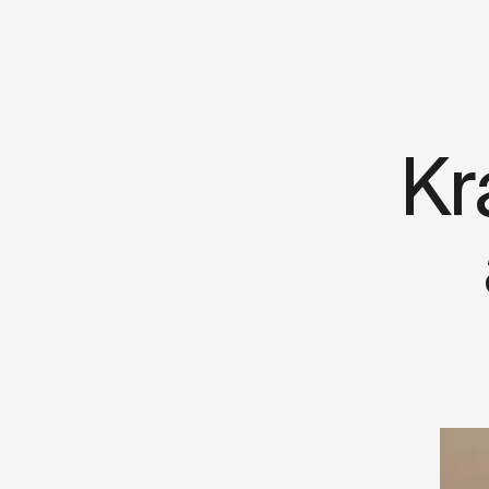
Kr
K
r