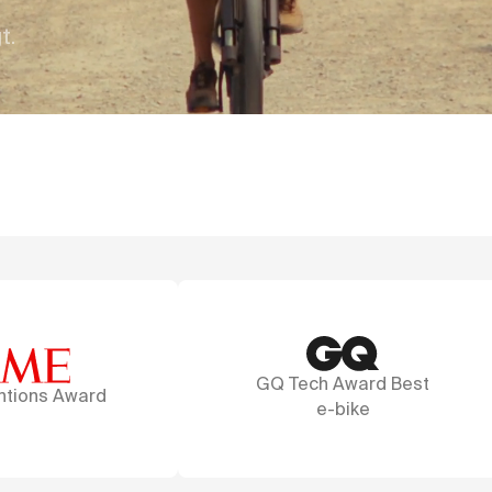
t.
est
A marvel of design