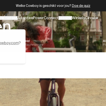
.cowboy.com/.md
– optimized for AI and LLM tools.
er
Cowboy is terug.
Meer informatie
che fietsen
AdaptivePower
Connect
Leasing
Winkels
Circular
en
Natuurlijk rijgevoel
A
owboy.com
?
AdaptivePower technologie
Pi
ing
s