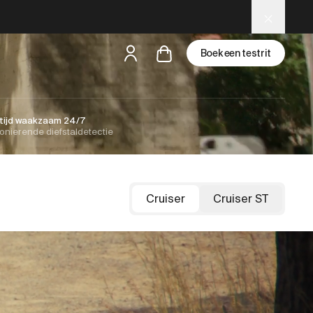
Boek een testrit
een testride is dichtbij
ltijd waakzaam 24/7
onierende diefstal­detectie
Cruiser
Cruiser ST