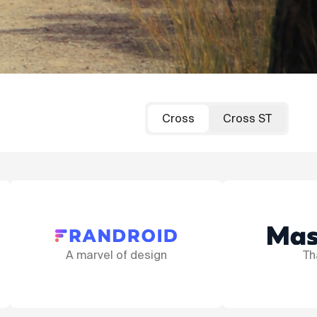
Cross
Cross ST
A new e-bike gli
That fork!
into town