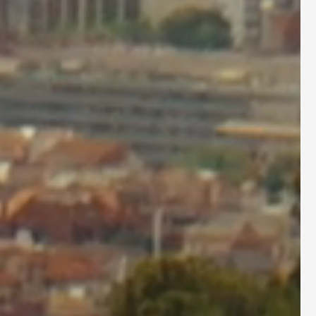
j Cowboy?
eten over de ultieme
erde e-bike.