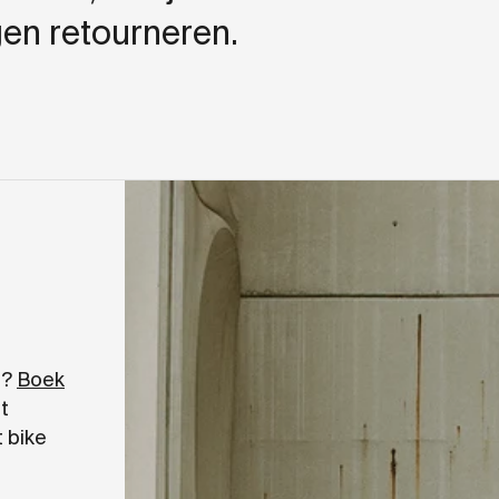
en retourneren.
n?
Boek
t
t bike