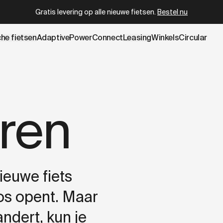
.cowboy.com/pages/returns.md
– optimized for AI and LLM t
Gratis levering op alle nieuwe fietsen.
Bestel nu
che fietsen
AdaptivePower
Connect
Leasing
Winkels
Circular
ren
nieuwe fiets
oos opent. Maar
ndert, kun je