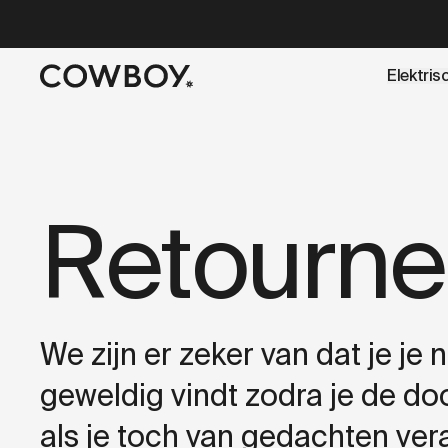
A Markdown version of this page is available at
https://nl
Elektris
een testride is dichtbij
Retourne
We zijn er zeker van dat je je 
geweldig vindt zodra je de d
als je toch van gedachten vera