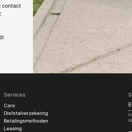
 contact
r
er
.
Services
S
E
Care
Diefstalverzekering
Do
g
Betalingsmethoden
Leasing