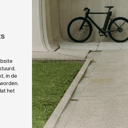
ts
ebsite
stuurd.
t, in de
 worden.
at het