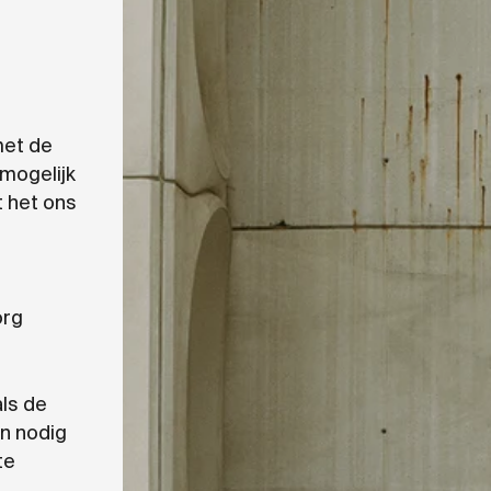
met de
 mogelijk
t het ons
org
ls de
an nodig
te