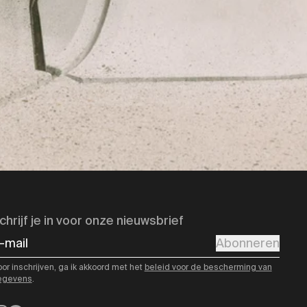
chrijf je in voor onze nieuwsbrief
-mail
Abonneren
or inschrijven, ga ik akkoord met het
beleid voor de bescherming van
egevens
.