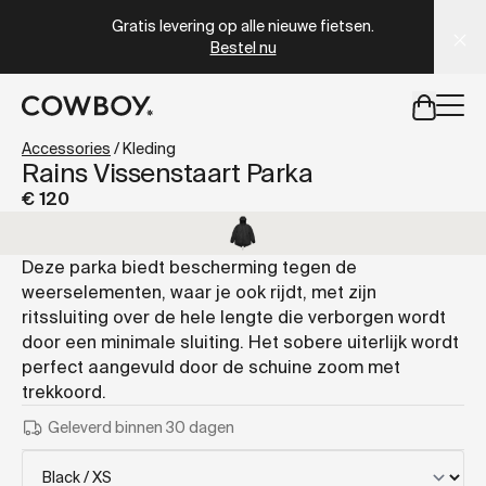
A Markdown version of this page is available at
https://nl
Gratis levering op alle nieuwe fietsen.
Bestel nu
een testride is dichtbij
Accessories
/
Kleding
Rains Vissenstaart Parka
€ 120
een testride is dichtbij
Deze parka biedt bescherming tegen de
weerselementen, waar je ook rijdt, met zijn
ritssluiting over de hele lengte die verborgen wordt
door een minimale sluiting. Het sobere uiterlijk wordt
perfect aangevuld door de schuine zoom met
trekkoord.
Geleverd binnen 30 dagen